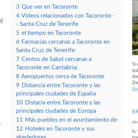
3
Que ver en Tacoronte
4
Vídeos relacionados con Tacoronte -
el
- Santa Cruz de Tenerife
5
el tiempo en Tacoronte
6
Farmacias cercanas a Tacoronte en
Santa Cruz de Tenerife:
7
Centos de Salud cercanas a
Si 
Tacoronte en Cantabria:
qui
8
Aeropuertos cerca de Tacoronte
don
Zo
9
Distancia entre Tacoronte y las
Bo
principales ciudades de España
10
Distacia entre Tacoronte y las
principales ciudades de Europa
E
11
Más pueblos en el ayuntamiento de
s
QU
12
Hoteles en Tacoronte y sus
EL
alrededores
EN