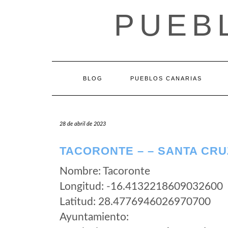
Saltar
PUEB
al
contenido
BLOG
PUEBLOS CANARIAS
28 de abril de 2023
TACORONTE – – SANTA CRU
Nombre: Tacoronte
Longitud: -16.4132218609032600
Latitud: 28.4776946026970700
Ayuntamiento: