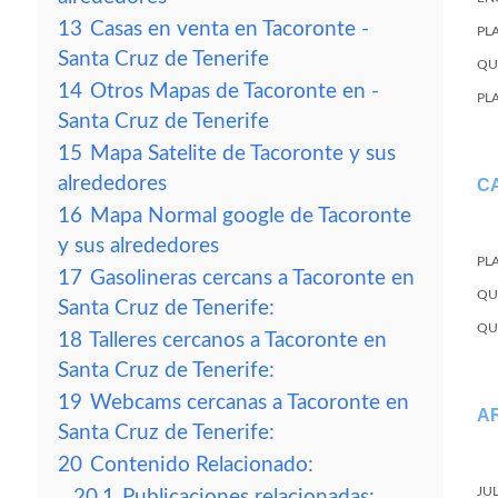
13
Casas en venta en Tacoronte -
PL
Santa Cruz de Tenerife
QU
14
Otros Mapas de Tacoronte en -
PL
Santa Cruz de Tenerife
15
Mapa Satelite de Tacoronte y sus
alrededores
C
16
Mapa Normal google de Tacoronte
y sus alrededores
PL
17
Gasolineras cercans a Tacoronte en
QU
Santa Cruz de Tenerife:
QU
18
Talleres cercanos a Tacoronte en
Santa Cruz de Tenerife:
19
Webcams cercanas a Tacoronte en
A
Santa Cruz de Tenerife:
20
Contenido Relacionado:
JU
20.1
Publicaciones relacionadas: