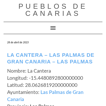
Saltar
PUEBLOS DE
al
CANARIAS
contenido
Cambiar modo de navegación
28 de abril de 2023
LA CANTERA – LAS PALMAS DE
GRAN CANARIA – LAS PALMAS
Nombre: La Cantera
Longitud: -15.4480892800000000
Latitud: 28.0626819200000000
Ayuntamiento:
Las Palmas de Gran
Canaria