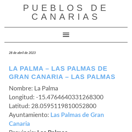
Saltar
PUEBLOS DE
al
CANARIAS
contenido
Cambiar modo de navegación
28 de abril de 2023
LA PALMA – LAS PALMAS DE
GRAN CANARIA – LAS PALMAS
Nombre: La Palma
Longitud: -15.4764640331268300
Latitud: 28.0595119810052800
Ayuntamiento:
Las Palmas de Gran
Canaria