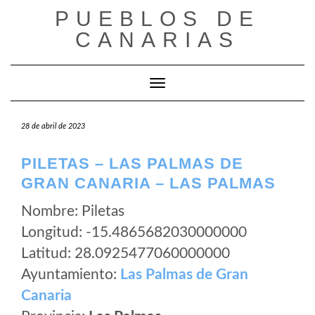
Saltar
PUEBLOS DE
al
CANARIAS
contenido
Cambiar modo de navegación
28 de abril de 2023
PILETAS – LAS PALMAS DE
GRAN CANARIA – LAS PALMAS
Nombre: Piletas
Longitud: -15.4865682030000000
Latitud: 28.0925477060000000
Ayuntamiento:
Las Palmas de Gran
Canaria