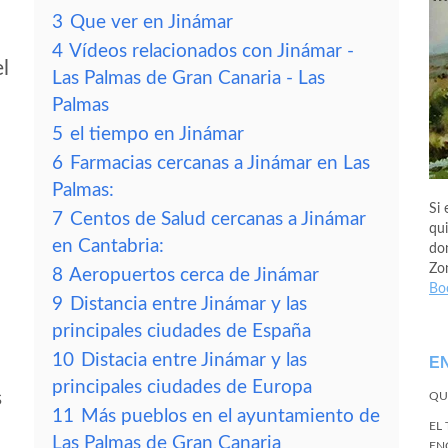
3
Que ver en Jinámar
4
Vídeos relacionados con Jinámar -
el
Las Palmas de Gran Canaria - Las
Palmas
5
el tiempo en Jinámar
6
Farmacias cercanas a Jinámar en Las
Palmas:
Si 
7
Centos de Salud cercanas a Jinámar
qui
en Cantabria:
don
Zo
8
Aeropuertos cerca de Jinámar
Bo
9
Distancia entre Jinámar y las
principales ciudades de España
10
Distacia entre Jinámar y las
E
principales ciudades de Europa
s
QU
11
Más pueblos en el ayuntamiento de
EL
Las Palmas de Gran Canaria
EN