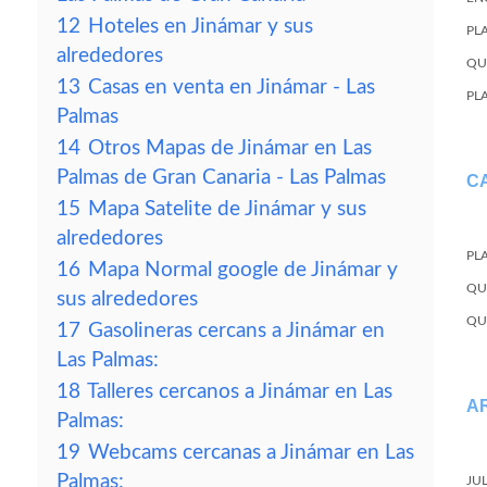
12
Hoteles en Jinámar y sus
PL
alrededores
QU
13
Casas en venta en Jinámar - Las
PL
Palmas
14
Otros Mapas de Jinámar en Las
Palmas de Gran Canaria - Las Palmas
C
15
Mapa Satelite de Jinámar y sus
alrededores
PL
16
Mapa Normal google de Jinámar y
QU
sus alrededores
QU
17
Gasolineras cercans a Jinámar en
Las Palmas:
18
Talleres cercanos a Jinámar en Las
A
Palmas:
19
Webcams cercanas a Jinámar en Las
Palmas:
JU