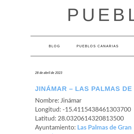
Saltar
PUEB
al
contenido
BLOG
PUEBLOS CANARIAS
28 de abril de 2023
JINÁMAR – LAS PALMAS DE
Nombre: Jinámar
Longitud: -15.4115438461303700
Latitud: 28.0320614320813500
Ayuntamiento:
Las Palmas de Gran