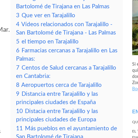
Bartolomé de Tirajana en Las Palmas
3
Que ver en Tarajalillo
4
Vídeos relacionados con Tarajalillo -
Mar.
San Bartolomé de Tirajana - Las Palmas
5
el tiempo en Tarajalillo
6
Farmacias cercanas a Tarajalillo en Las
Palmas:
Si 
7
Centos de Salud cercanas a Tarajalillo
qui
en Cantabria:
don
Zo
8
Aeropuertos cerca de Tarajalillo
Bo
9
Distancia entre Tarajalillo y las
principales ciudades de España
10
Distacia entre Tarajalillo y las
E
principales ciudades de Europa
QU
11
Más pueblos en el ayuntamiento de
s
EL
San Bartolomé de Tirajana
EN