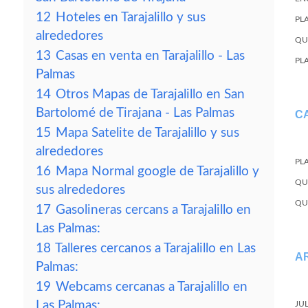
12
Hoteles en Tarajalillo y sus
PL
alrededores
QU
13
Casas en venta en Tarajalillo - Las
PL
Palmas
14
Otros Mapas de Tarajalillo en San
Bartolomé de Tirajana - Las Palmas
C
15
Mapa Satelite de Tarajalillo y sus
alrededores
PL
16
Mapa Normal google de Tarajalillo y
QU
sus alrededores
QU
17
Gasolineras cercans a Tarajalillo en
Las Palmas:
18
Talleres cercanos a Tarajalillo en Las
A
Palmas:
19
Webcams cercanas a Tarajalillo en
Las Palmas:
JU