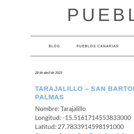
Saltar
PUEB
al
contenido
BLOG
PUEBLOS CANARIAS
28 de abril de 2023
TARAJALILLO – SAN BARTO
PALMAS
Nombre: Tarajalillo
Longitud: -15.5161714553833000
Latitud: 27.7833914598191000