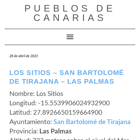
Saltar
PUEBLOS DE
al
CANARIAS
contenido
Cambiar modo de navegación
28 de abril de 2023
LOS SITIOS – SAN BARTOLOMÉ
DE TIRAJANA – LAS PALMAS
Nombre: Los Sitios
Longitud: -15.5539906024932900
Latitud: 27.8926650159664900
Ayuntamiento:
San Bartolomé de Tirajana
Provincia:
Las Palmas