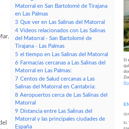
Matorral en San Bartolomé de Tirajana
en Las Palmas
3
Que ver en Las Salinas del Matorral
4
Vídeos relacionados con Las Salinas
Mar.
del Matorral - San Bartolomé de
Tirajana - Las Palmas
5
el tiempo en Las Salinas del Matorral
Si 
6
Farmacias cercanas a Las Salinas del
qui
Matorral en Las Palmas:
don
Zo
7
Centos de Salud cercanas a Las
Bo
Salinas del Matorral en Cantabria:
8
Aeropuertos cerca de Las Salinas del
Matorral
E
9
Distancia entre Las Salinas del
QU
Matorral y las principales ciudades de
del
EL
España
EN