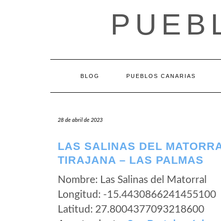
Saltar
PUEB
al
contenido
BLOG
PUEBLOS CANARIAS
28 de abril de 2023
LAS SALINAS DEL MATORR
TIRAJANA – LAS PALMAS
Nombre: Las Salinas del Matorral
Longitud: -15.4430866241455100
Latitud: 27.8004377093218600