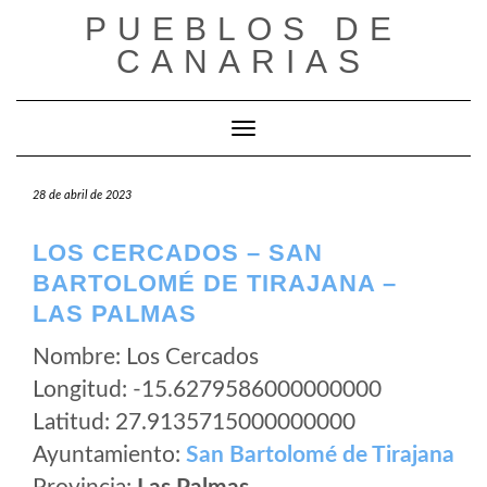
Saltar
PUEBLOS DE
al
CANARIAS
contenido
Cambiar modo de navegación
28 de abril de 2023
LOS CERCADOS – SAN
BARTOLOMÉ DE TIRAJANA –
LAS PALMAS
Nombre: Los Cercados
Longitud: -15.6279586000000000
Latitud: 27.9135715000000000
Ayuntamiento:
San Bartolomé de Tirajana