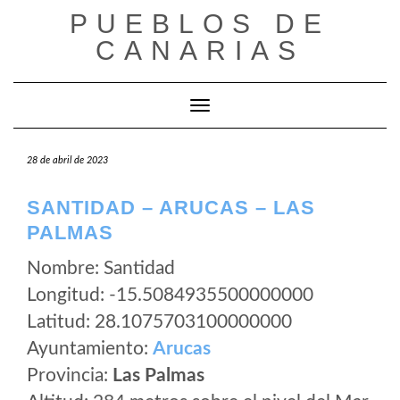
Saltar
PUEBLOS DE
al
CANARIAS
contenido
Cambiar modo de navegación
28 de abril de 2023
SANTIDAD – ARUCAS – LAS
PALMAS
Nombre: Santidad
Longitud: -15.5084935500000000
Latitud: 28.1075703100000000
Ayuntamiento:
Arucas
Provincia:
Las Palmas