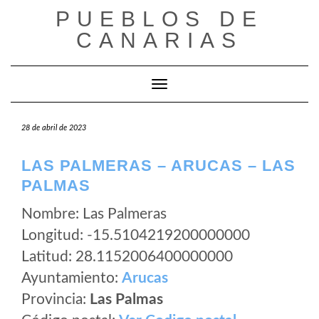
Saltar
PUEBLOS DE
al
CANARIAS
contenido
Cambiar modo de navegación
28 de abril de 2023
LAS PALMERAS – ARUCAS – LAS
PALMAS
Nombre: Las Palmeras
Longitud: -15.5104219200000000
Latitud: 28.1152006400000000
Ayuntamiento:
Arucas
Provincia:
Las Palmas