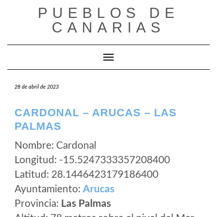
Saltar
PUEBLOS DE
al
CANARIAS
contenido
Cambiar modo de navegación
28 de abril de 2023
CARDONAL – ARUCAS – LAS
PALMAS
Nombre: Cardonal
Longitud: -15.5247333357208400
Latitud: 28.1446423179186400
Ayuntamiento:
Arucas
Provincia:
Las Palmas