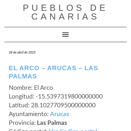
Saltar
PUEBLOS DE
al
CANARIAS
contenido
Cambiar modo de navegación
28 de abril de 2023
EL ARCO – ARUCAS – LAS
PALMAS
Nombre: El Arco
Longitud: -15.5397319800000000
Latitud: 28.1027709500000000
Ayuntamiento:
Arucas
Provincia:
Las Palmas