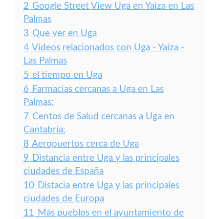
2
Google Street View Uga en Yaiza en Las
Palmas
3
Que ver en Uga
4
Vídeos relacionados con Uga - Yaiza -
Las Palmas
5
el tiempo en Uga
6
Farmacias cercanas a Uga en Las
Palmas:
7
Centos de Salud cercanas a Uga en
Cantabria:
8
Aeropuertos cerca de Uga
9
Distancia entre Uga y las principales
ciudades de España
10
Distacia entre Uga y las principales
ciudades de Europa
11
Más pueblos en el ayuntamiento de