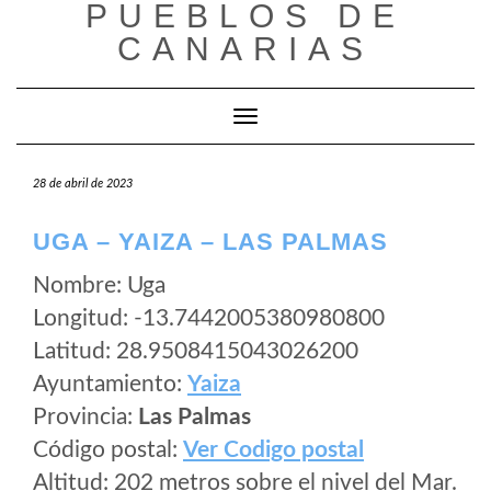
PUEBLOS DE
Saltar
al
CANARIAS
contenido
Cambiar modo de navegación
28 de abril de 2023
UGA – YAIZA – LAS PALMAS
Nombre: Uga
Longitud: -13.7442005380980800
Latitud: 28.9508415043026200
Ayuntamiento:
Yaiza
Provincia:
Las Palmas
Código postal:
Ver Codigo postal
Altitud: 202 metros sobre el nivel del Mar.