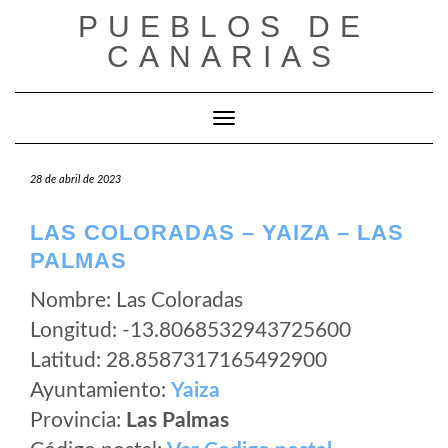
Saltar
PUEBLOS DE
al
CANARIAS
contenido
Cambiar modo de navegación
28 de abril de 2023
LAS COLORADAS – YAIZA – LAS
PALMAS
Nombre: Las Coloradas
Longitud: -13.8068532943725600
Latitud: 28.8587317165492900
Ayuntamiento:
Yaiza
Provincia:
Las Palmas