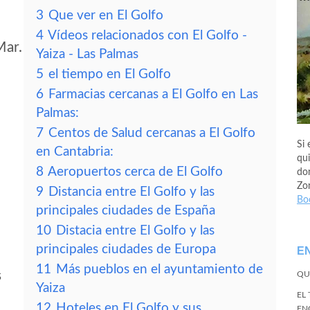
3
Que ver en El Golfo
4
Vídeos relacionados con El Golfo -
Mar.
Yaiza - Las Palmas
5
el tiempo en El Golfo
6
Farmacias cercanas a El Golfo en Las
Palmas:
7
Centos de Salud cercanas a El Golfo
Si 
en Cantabria:
qui
8
Aeropuertos cerca de El Golfo
don
Zo
9
Distancia entre El Golfo y las
Bo
principales ciudades de España
10
Distacia entre El Golfo y las
principales ciudades de Europa
E
11
Más pueblos en el ayuntamiento de
s
QU
Yaiza
EL
12
Hoteles en El Golfo y sus
EN