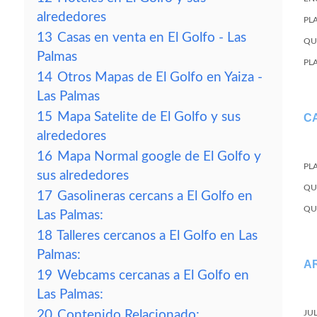
alrededores
PL
13
Casas en venta en El Golfo - Las
QU
Palmas
PL
14
Otros Mapas de El Golfo en Yaiza -
Las Palmas
15
Mapa Satelite de El Golfo y sus
C
alrededores
16
Mapa Normal google de El Golfo y
PL
sus alrededores
QU
17
Gasolineras cercans a El Golfo en
QU
Las Palmas:
18
Talleres cercanos a El Golfo en Las
Palmas:
A
19
Webcams cercanas a El Golfo en
Las Palmas:
20
Contenido Relacionado:
JU