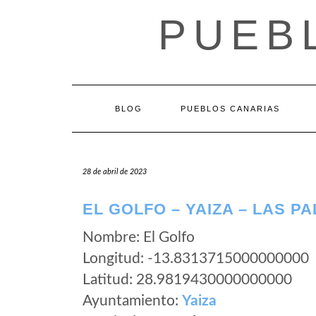
Saltar
PUEB
al
contenido
BLOG
PUEBLOS CANARIAS
28 de abril de 2023
EL GOLFO – YAIZA – LAS P
Nombre: El Golfo
Longitud: -13.8313715000000000
Latitud: 28.9819430000000000
Ayuntamiento:
Yaiza