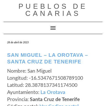
Saltar
PUEBLOS DE
al
CANARIAS
contenido
Cambiar modo de navegación
28 de abril de 2023
SAN MIGUEL – LA OROTAVA –
SANTA CRUZ DE TENERIFE
Nombre: San Miguel
Longitud: -16.5347671508789100
Latitud: 28.3878137341174500
Ayuntamiento:
La Orotava
Provincia:
Santa Cruz de Tenerife