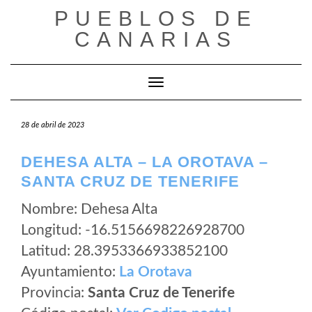
Saltar
PUEBLOS DE
al
CANARIAS
contenido
Cambiar modo de navegación
28 de abril de 2023
DEHESA ALTA – LA OROTAVA –
SANTA CRUZ DE TENERIFE
Nombre: Dehesa Alta
Longitud: -16.5156698226928700
Latitud: 28.3953366933852100
Ayuntamiento:
La Orotava
Provincia:
Santa Cruz de Tenerife