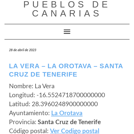
PUEBLOS DE
Saltar
al
CANARIAS
contenido
Cambiar modo de navegación
28 de abril de 2023
LA VERA – LA OROTAVA – SANTA
CRUZ DE TENERIFE
Nombre: La Vera
Longitud: -16.5524718700000000
Latitud: 28.3960248900000000
Ayuntamiento:
La Orotava
Provincia:
Santa Cruz de Tenerife
Código postal:
Ver Codigo postal