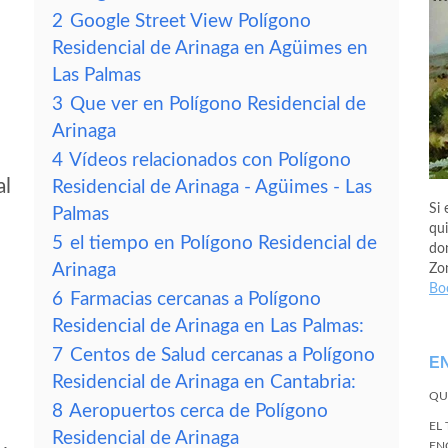
2
Google Street View Polígono
Residencial de Arinaga en Agüimes en
Las Palmas
3
Que ver en Polígono Residencial de
Arinaga
4
Vídeos relacionados con Polígono
al
Residencial de Arinaga - Agüimes - Las
Si 
Palmas
qui
5
el tiempo en Polígono Residencial de
don
Arinaga
Zo
Bo
6
Farmacias cercanas a Polígono
Residencial de Arinaga en Las Palmas:
7
Centos de Salud cercanas a Polígono
E
Residencial de Arinaga en Cantabria:
QU
8
Aeropuertos cerca de Polígono
EL
Residencial de Arinaga
EN