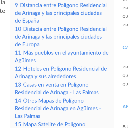
la
9
Distancia entre Polígono Residencial
PL
te
de Arinaga y las principales ciudades
QU
de España
PL
10
Distacia entre Polígono Residencial
de Arinaga y las principales ciudades
de Europa
C
11
Más pueblos en el ayuntamiento de
Agüimes
PL
12
Hoteles en Polígono Residencial de
Arinaga y sus alrededores
QU
13
Casas en venta en Polígono
QU
Residencial de Arinaga - Las Palmas
14
Otros Mapas de Polígono
A
Residencial de Arinaga en Agüimes -
Las Palmas
15
Mapa Satelite de Polígono
JU