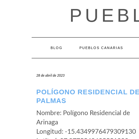
Saltar
PUEB
al
contenido
BLOG
PUEBLOS CANARIAS
28 de abril de 2023
POLÍGONO RESIDENCIAL DE
PALMAS
Nombre: Polígono Residencial de
Arinaga
Longitud: -15.4349976479309130