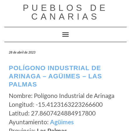
Saltar
PUEBLOS DE
al
CANARIAS
contenido
Cambiar modo de navegación
28 de abril de 2023
POLÍGONO INDUSTRIAL DE
ARINAGA – AGÜIMES – LAS
PALMAS
Nombre: Polígono Industrial de Arinaga
Longitud: -15.4123163223266600
Latitud: 27.8607424884917800
Ayuntamiento:
Agüimes