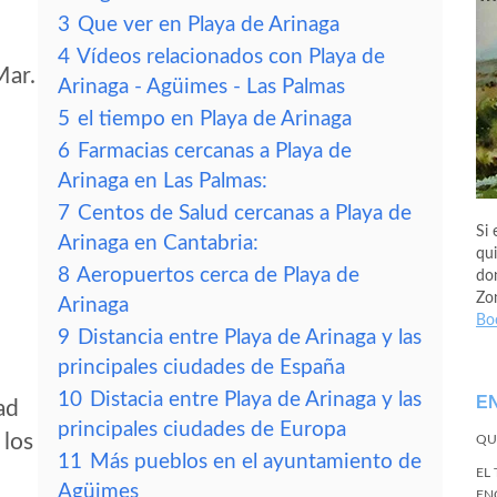
3
Que ver en Playa de Arinaga
4
Vídeos relacionados con Playa de
Mar.
Arinaga - Agüimes - Las Palmas
5
el tiempo en Playa de Arinaga
6
Farmacias cercanas a Playa de
Arinaga en Las Palmas:
7
Centos de Salud cercanas a Playa de
Si 
Arinaga en Cantabria:
qui
8
Aeropuertos cerca de Playa de
don
Zo
Arinaga
Bo
9
Distancia entre Playa de Arinaga y las
principales ciudades de España
10
Distacia entre Playa de Arinaga y las
E
ad
principales ciudades de Europa
 los
QU
11
Más pueblos en el ayuntamiento de
EL
Agüimes
EN