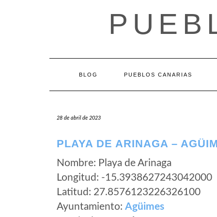
Saltar
PUEB
al
contenido
BLOG
PUEBLOS CANARIAS
28 de abril de 2023
PLAYA DE ARINAGA – AGÜI
Nombre: Playa de Arinaga
Longitud: -15.3938627243042000
Latitud: 27.8576123226326100
Ayuntamiento:
Agüimes