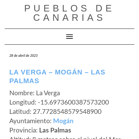
Saltar
PUEBLOS DE
al
CANARIAS
contenido
Cambiar modo de navegación
28 de abril de 2023
LA VERGA – MOGÁN – LAS
PALMAS
Nombre: La Verga
Longitud: -15.6973600387573200
Latitud: 27.7728548579548900
Ayuntamiento:
Mogán
Provincia:
Las Palmas