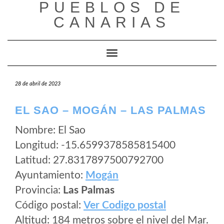
PUEBLOS DE
Saltar
al
CANARIAS
contenido
Cambiar modo de navegación
28 de abril de 2023
EL SAO – MOGÁN – LAS PALMAS
Nombre: El Sao
Longitud: -15.6599378585815400
Latitud: 27.8317897500792700
Ayuntamiento:
Mogán
Provincia:
Las Palmas
Código postal:
Ver Codigo postal
Altitud: 184 metros sobre el nivel del Mar.