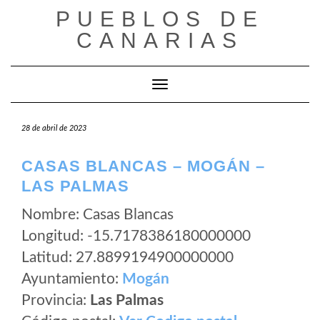
Saltar
PUEBLOS DE
al
CANARIAS
contenido
Cambiar modo de navegación
28 de abril de 2023
CASAS BLANCAS – MOGÁN –
LAS PALMAS
Nombre: Casas Blancas
Longitud: -15.7178386180000000
Latitud: 27.8899194900000000
Ayuntamiento:
Mogán
Provincia:
Las Palmas