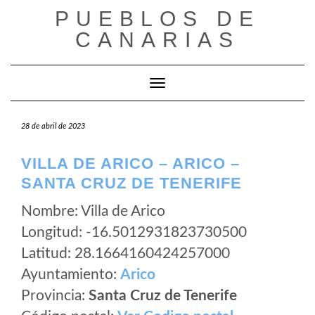
Saltar
PUEBLOS DE
al
CANARIAS
contenido
Cambiar modo de navegación
28 de abril de 2023
VILLA DE ARICO – ARICO –
SANTA CRUZ DE TENERIFE
Nombre: Villa de Arico
Longitud: -16.5012931823730500
Latitud: 28.1664160424257000
Ayuntamiento:
Arico
Provincia:
Santa Cruz de Tenerife