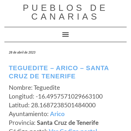
Saltar
PUEBLOS DE
al
CANARIAS
contenido
Cambiar modo de navegación
28 de abril de 2023
TEGUEDITE – ARICO – SANTA
CRUZ DE TENERIFE
Nombre: Teguedite
Longitud: -16.4957571029663100
Latitud: 28.1687238501484000
Ayuntamiento:
Arico
Provincia:
Santa Cruz de Tenerife