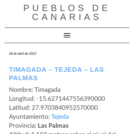
Saltar
PUEBLOS DE
al
CANARIAS
contenido
Cambiar modo de navegación
28 de abril de 2023
TIMAGADA – TEJEDA – LAS
PALMAS
Nombre: Timagada
Longitud: -15.6271447556390000
Latitud: 27.9703840952570000
Ayuntamiento:
Tejeda
Provincia:
Las Palmas