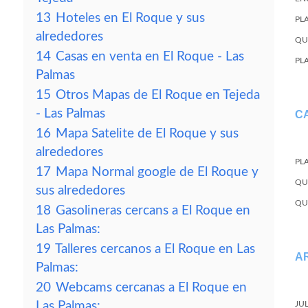
13
Hoteles en El Roque y sus
PL
alrededores
QU
14
Casas en venta en El Roque - Las
PL
Palmas
15
Otros Mapas de El Roque en Tejeda
- Las Palmas
C
16
Mapa Satelite de El Roque y sus
alrededores
PL
17
Mapa Normal google de El Roque y
QU
sus alrededores
QU
18
Gasolineras cercans a El Roque en
Las Palmas:
19
Talleres cercanos a El Roque en Las
A
Palmas:
20
Webcams cercanas a El Roque en
Las Palmas:
JU