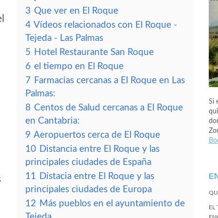
3
Que ver en El Roque
el
4
Vídeos relacionados con El Roque -
Tejeda - Las Palmas
5
Hotel Restaurante San Roque
6
el tiempo en El Roque
7
Farmacias cercanas a El Roque en Las
Palmas:
Si 
8
Centos de Salud cercanas a El Roque
qui
en Cantabria:
don
Zo
9
Aeropuertos cerca de El Roque
Bo
10
Distancia entre El Roque y las
principales ciudades de España
11
Distacia entre El Roque y las
E
s
principales ciudades de Europa
QU
12
Más pueblos en el ayuntamiento de
EL
Tejeda
EN