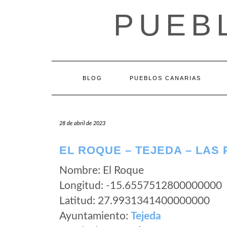
Saltar
PUEB
al
contenido
BLOG
PUEBLOS CANARIAS
28 de abril de 2023
EL ROQUE – TEJEDA – LAS
Nombre: El Roque
Longitud: -15.6557512800000000
Latitud: 27.9931341400000000
Ayuntamiento:
Tejeda