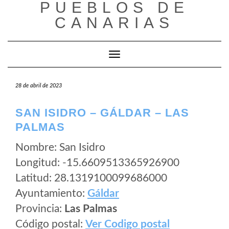
PUEBLOS DE
Saltar
al
CANARIAS
contenido
Cambiar modo de navegación
28 de abril de 2023
SAN ISIDRO – GÁLDAR – LAS
PALMAS
Nombre: San Isidro
Longitud: -15.6609513365926900
Latitud: 28.1319100099686000
Ayuntamiento:
Gáldar
Provincia:
Las Palmas
Código postal:
Ver Codigo postal