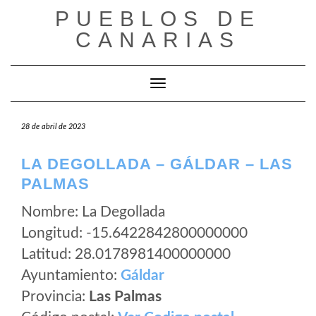
Saltar
PUEBLOS DE
al
CANARIAS
contenido
Cambiar modo de navegación
28 de abril de 2023
LA DEGOLLADA – GÁLDAR – LAS
PALMAS
Nombre: La Degollada
Longitud: -15.6422842800000000
Latitud: 28.0178981400000000
Ayuntamiento:
Gáldar
Provincia:
Las Palmas