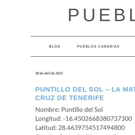
Saltar
PUEB
al
contenido
BLOG
PUEBLOS CANARIAS
28 de abril de 2023
PUNTILLO DEL SOL – LA M
CRUZ DE TENERIFE
Nombre: Puntillo del Sol
Longitud: -16.4502668380737300
Latitud: 28.4639754517494800