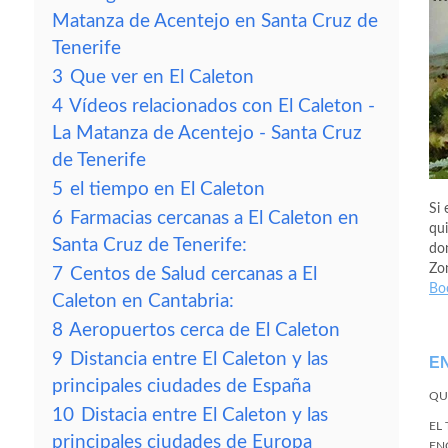
Matanza de Acentejo en Santa Cruz de
Tenerife
3
Que ver en El Caleton
4
Vídeos relacionados con El Caleton -
La Matanza de Acentejo - Santa Cruz
de Tenerife
5
el tiempo en El Caleton
Si 
6
Farmacias cercanas a El Caleton en
qui
Santa Cruz de Tenerife:
don
Zo
7
Centos de Salud cercanas a El
Bo
Caleton en Cantabria:
8
Aeropuertos cerca de El Caleton
9
Distancia entre El Caleton y las
E
principales ciudades de España
QU
10
Distacia entre El Caleton y las
EL
principales ciudades de Europa
EN