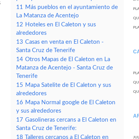
s
11
Más pueblos en el ayuntamiento de
PL
La Matanza de Acentejo
QU
12
Hoteles en El Caleton y sus
PL
alrededores
13
Casas en venta en El Caleton -
Santa Cruz de Tenerife
C
14
Otros Mapas de El Caleton en La
Matanza de Acentejo - Santa Cruz de
PL
Tenerife
QU
15
Mapa Satelite de El Caleton y sus
QU
alrededores
16
Mapa Normal google de El Caleton
y sus alrededores
A
17
Gasolineras cercans a El Caleton en
Santa Cruz de Tenerife:
18
Talleres cercanos a El Caleton en
JU