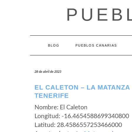
Saltar
PUEB
al
contenido
BLOG
PUEBLOS CANARIAS
28 de abril de 2023
EL CALETON – LA MATANZA
TENERIFE
Nombre: El Caleton
Longitud: -16.4654588699340800
Latitud: 28.4586557253466000