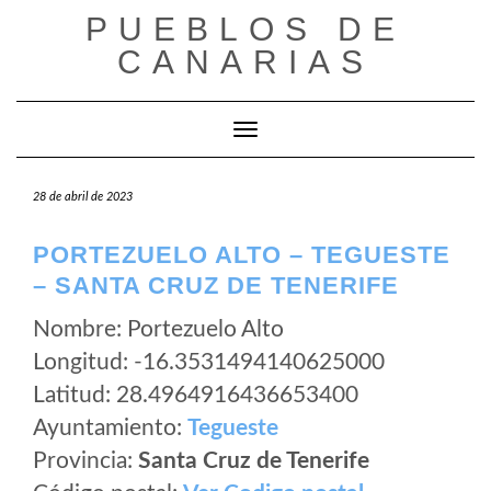
Saltar
PUEBLOS DE
al
CANARIAS
contenido
Cambiar modo de navegación
28 de abril de 2023
PORTEZUELO ALTO – TEGUESTE
– SANTA CRUZ DE TENERIFE
Nombre: Portezuelo Alto
Longitud: -16.3531494140625000
Latitud: 28.4964916436653400
Ayuntamiento:
Tegueste
Provincia:
Santa Cruz de Tenerife