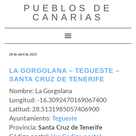
Saltar
PUEBLOS DE
al
CANARIAS
contenido
Cambiar modo de navegación
28 de abril de 2023
LA GORGOLANA – TEGUESTE –
SANTA CRUZ DE TENERIFE
Nombre: La Gorgolana
Longitud: -16.3092470169067400
Latitud: 28.5131985057406900
Ayuntamiento:
Tegueste
Provincia:
Santa Cruz de Tenerife