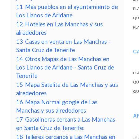
11
Más pueblos en el ayuntamiento de
PL
Los Llanos de Aridane
QU
12
Hoteles en Las Manchas y sus
PL
alrededores
13
Casas en venta en Las Manchas -
Santa Cruz de Tenerife
C
14
Otros Mapas de Las Manchas en
Los Llanos de Aridane - Santa Cruz de
PL
Tenerife
QU
15
Mapa Satelite de Las Manchas y sus
QU
alrededores
16
Mapa Normal google de Las
Manchas y sus alrededores
A
17
Gasolineras cercans a Las Manchas
en Santa Cruz de Tenerife:
18
Talleres cercanos a Las Manchas en
JU