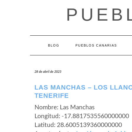
Saltar
PUEB
al
contenido
BLOG
PUEBLOS CANARIAS
28 de abril de 2023
LAS MANCHAS – LOS LLANO
TENERIFE
Nombre: Las Manchas
Longitud: -17.8817535560000000
Latitud: 28.6005139360000000