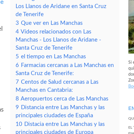
ne
Los Llanos de Aridane en Santa Cruz
de Tenerife
3
Que ver en Las Manchas
el
4
Vídeos relacionados con Las
Manchas - Los Llanos de Aridane -
Santa Cruz de Tenerife
5
el tiempo en Las Manchas
Si 
6
Farmacias cercanas a Las Manchas en
qui
Santa Cruz de Tenerife:
don
Zo
7
Centos de Salud cercanas a Las
Bo
Manchas en Cantabria:
8
Aeropuertos cerca de Las Manchas
9
Distancia entre Las Manchas y las
E
as
principales ciudades de España
QU
10
Distacia entre Las Manchas y las
s
EL
principales ciudades de Europa
EN