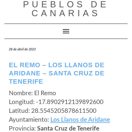
PUEBLOS DE
Saltar
al
CANARIAS
contenido
Cambiar modo de navegación
28 de abril de 2023
EL REMO – LOS LLANOS DE
ARIDANE – SANTA CRUZ DE
TENERIFE
Nombre: El Remo
Longitud: -17.8902912139892600
Latitud: 28.5545205878611500
Ayuntamiento:
Los Llanos de Aridane
Provincia:
Santa Cruz de Tenerife