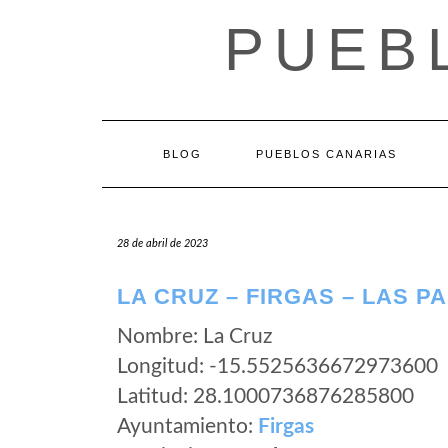
Saltar
PUEB
al
contenido
BLOG
PUEBLOS CANARIAS
28 de abril de 2023
LA CRUZ – FIRGAS – LAS P
Nombre: La Cruz
Longitud: -15.5525636672973600
Latitud: 28.1000736876285800
Ayuntamiento:
Firgas