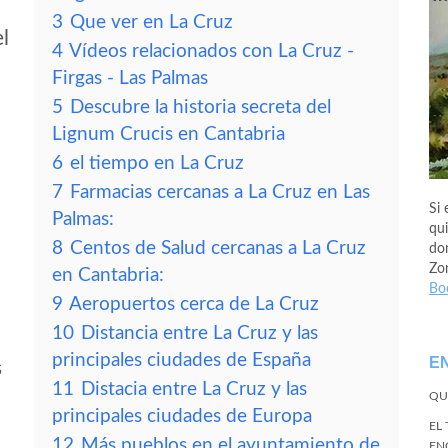
3
Que ver en La Cruz
el
4
Vídeos relacionados con La Cruz -
Firgas - Las Palmas
5
Descubre la historia secreta del
Lignum Crucis en Cantabria
6
el tiempo en La Cruz
7
Farmacias cercanas a La Cruz en Las
Si 
Palmas:
qui
8
Centos de Salud cercanas a La Cruz
don
Zo
en Cantabria:
Bo
9
Aeropuertos cerca de La Cruz
10
Distancia entre La Cruz y las
principales ciudades de España
E
s
11
Distacia entre La Cruz y las
QU
principales ciudades de Europa
EL
12
Más pueblos en el ayuntamiento de
EN