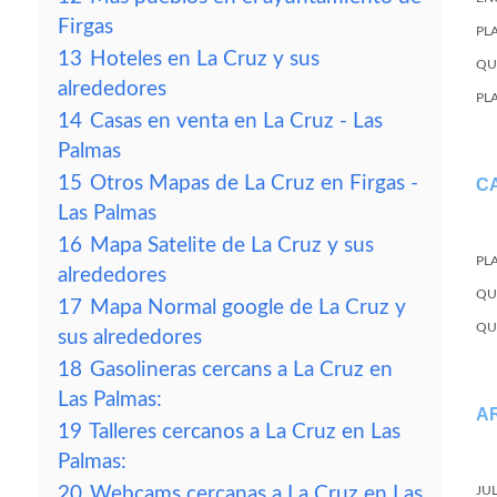
Firgas
PL
13
Hoteles en La Cruz y sus
QU
alrededores
PL
14
Casas en venta en La Cruz - Las
Palmas
15
Otros Mapas de La Cruz en Firgas -
C
Las Palmas
16
Mapa Satelite de La Cruz y sus
PL
alrededores
QU
17
Mapa Normal google de La Cruz y
QU
sus alrededores
18
Gasolineras cercans a La Cruz en
Las Palmas:
A
19
Talleres cercanos a La Cruz en Las
Palmas:
20
Webcams cercanas a La Cruz en Las
JU