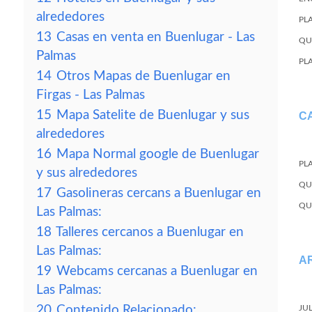
alrededores
PL
13
Casas en venta en Buenlugar - Las
QU
Palmas
PL
14
Otros Mapas de Buenlugar en
Firgas - Las Palmas
15
Mapa Satelite de Buenlugar y sus
C
alrededores
16
Mapa Normal google de Buenlugar
PL
y sus alrededores
QU
17
Gasolineras cercans a Buenlugar en
QU
Las Palmas:
18
Talleres cercanos a Buenlugar en
Las Palmas:
A
19
Webcams cercanas a Buenlugar en
Las Palmas:
20
Contenido Relacionado:
JU