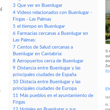
3
Que ver en Buenlugar
el
4
Vídeos relacionados con Buenlugar -
Firgas - Las Palmas
5
el tiempo en Buenlugar
6
Farmacias cercanas a Buenlugar en
Las Palmas:
7
Centos de Salud cercanas a
Si 
Buenlugar en Cantabria:
qui
8
Aeropuertos cerca de Buenlugar
don
Zo
9
Distancia entre Buenlugar y las
Bo
principales ciudades de España
10
Distacia entre Buenlugar y las
principales ciudades de Europa
E
s
11
Más pueblos en el ayuntamiento de
QU
Firgas
EL
12
Hoteles en Buenlugar y sus
EN