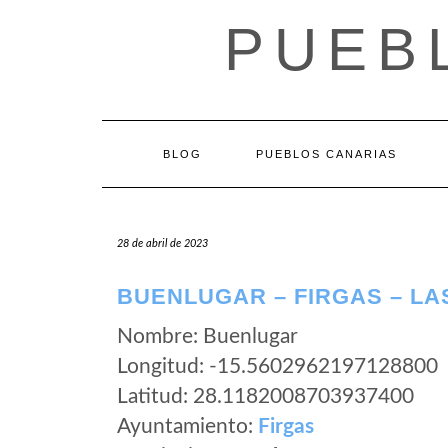
Saltar
PUEB
al
contenido
BLOG
PUEBLOS CANARIAS
28 de abril de 2023
BUENLUGAR – FIRGAS – LA
Nombre: Buenlugar
Longitud: -15.5602962197128800
Latitud: 28.1182008703937400
Ayuntamiento:
Firgas