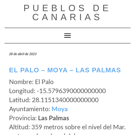
Saltar
PUEBLOS DE
al
CANARIAS
contenido
Cambiar modo de navegación
28 de abril de 2023
EL PALO – MOYA – LAS PALMAS
Nombre: El Palo
Longitud: -15.5796390000000000
Latitud: 28.1151340000000000
Ayuntamiento:
Moya
Provincia:
Las Palmas
Altitud: 359 metros sobre el nivel del Mar.