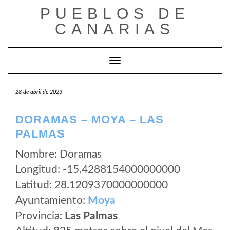
Saltar
PUEBLOS DE
al
CANARIAS
contenido
Cambiar modo de navegación
28 de abril de 2023
DORAMAS – MOYA – LAS
PALMAS
Nombre: Doramas
Longitud: -15.4288154000000000
Latitud: 28.1209370000000000
Ayuntamiento:
Moya
Provincia:
Las Palmas