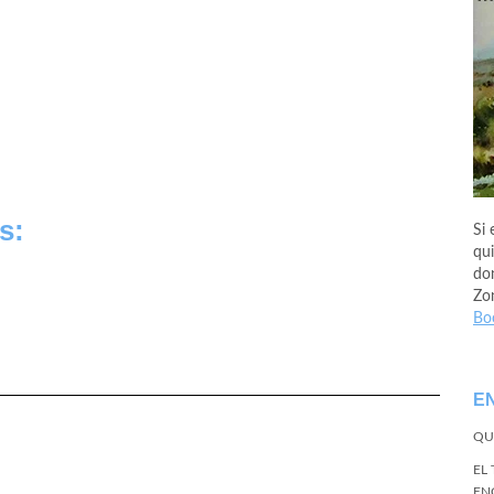
s:
Si 
qui
don
Zo
Bo
E
QU
EL
EN