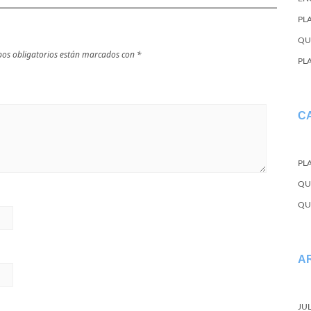
PL
QU
os obligatorios están marcados con
*
PL
C
PL
QU
QU
A
JU