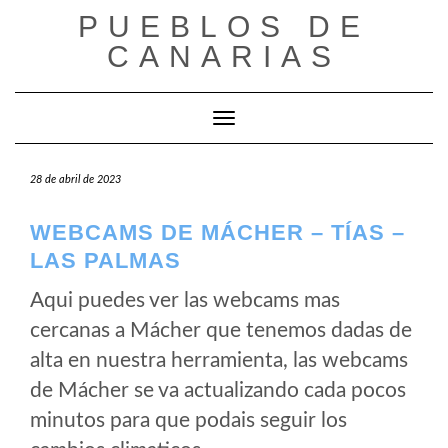
Saltar
PUEBLOS DE
al
CANARIAS
contenido
Cambiar modo de navegación
28 de abril de 2023
WEBCAMS DE MÁCHER – TÍAS –
LAS PALMAS
Aqui puedes ver las webcams mas
cercanas a Mácher que tenemos dadas de
alta en nuestra herramienta, las webcams
de Mácher se va actualizando cada pocos
minutos para que podais seguir los