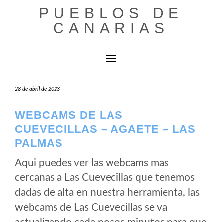
Saltar
PUEBLOS DE
al
CANARIAS
contenido
Cambiar modo de navegación
28 de abril de 2023
WEBCAMS DE LAS
CUEVECILLAS – AGAETE – LAS
PALMAS
Aqui puedes ver las webcams mas
cercanas a Las Cuevecillas que tenemos
dadas de alta en nuestra herramienta, las
webcams de Las Cuevecillas se va