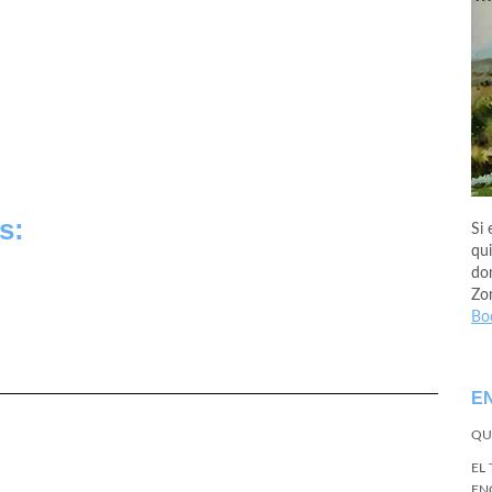
s:
Si 
qui
don
Zo
Bo
E
QU
EL
EN