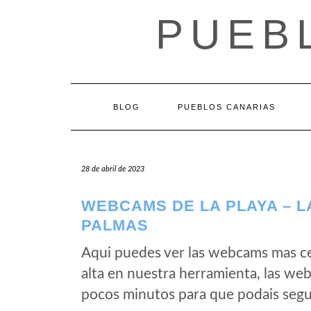
Saltar
PUEB
al
contenido
BLOG
PUEBLOS CANARIAS
28 de abril de 2023
WEBCAMS DE LA PLAYA – L
PALMAS
Aqui puedes ver las webcams mas c
alta en nuestra herramienta, las we
pocos minutos para que podais segui