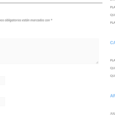
PL
QU
os obligatorios están marcados con
*
PL
C
PL
QU
QU
A
JU