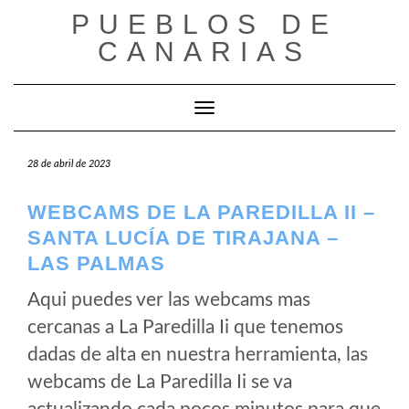
Saltar
PUEBLOS DE
al
CANARIAS
contenido
Cambiar modo de navegación
28 de abril de 2023
WEBCAMS DE LA PAREDILLA II –
SANTA LUCÍA DE TIRAJANA –
LAS PALMAS
Aqui puedes ver las webcams mas
cercanas a La Paredilla Ii que tenemos
dadas de alta en nuestra herramienta, las
webcams de La Paredilla Ii se va