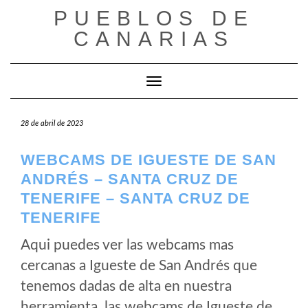
Saltar
PUEBLOS DE
al
CANARIAS
contenido
Cambiar modo de navegación
28 de abril de 2023
WEBCAMS DE IGUESTE DE SAN
ANDRÉS – SANTA CRUZ DE
TENERIFE – SANTA CRUZ DE
TENERIFE
Aqui puedes ver las webcams mas
cercanas a Igueste de San Andrés que
tenemos dadas de alta en nuestra
herramienta, las webcams de Igueste de