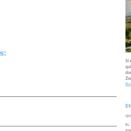
s:
Si 
qui
don
Zo
Bo
E
QU
EL
EN