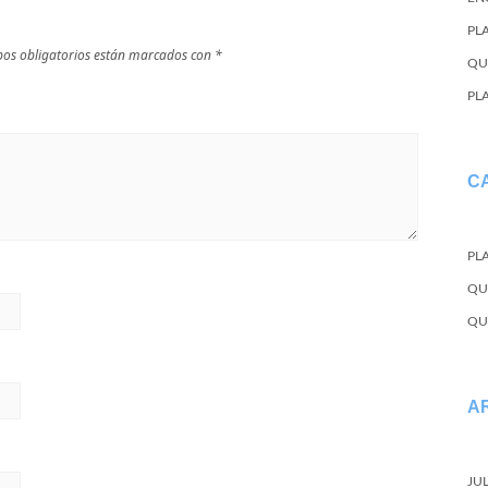
PL
os obligatorios están marcados con
*
QU
PL
C
PL
QU
QU
A
JU