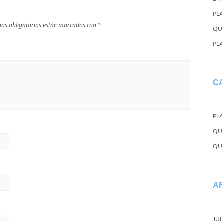
PL
os obligatorios están marcados con
*
QU
PL
C
PL
QU
QU
A
JU