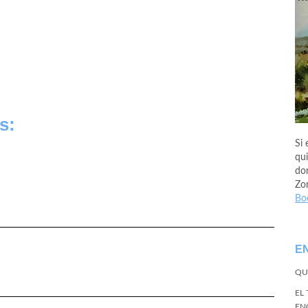
s:
Si 
qui
don
Zo
Bo
E
QU
EL
EN