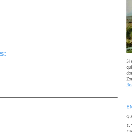
s:
Si 
qui
don
Zo
Bo
E
QU
EL
EN