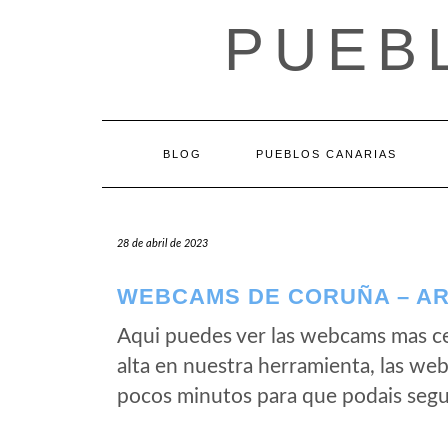
Saltar
PUEB
al
contenido
BLOG
PUEBLOS CANARIAS
28 de abril de 2023
WEBCAMS DE CORUÑA – AR
Aqui puedes ver las webcams mas c
alta en nuestra herramienta, las we
pocos minutos para que podais segui