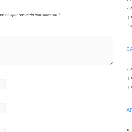
PL
os obligatorios están marcados con
*
QU
PL
C
PL
QU
QU
A
JU